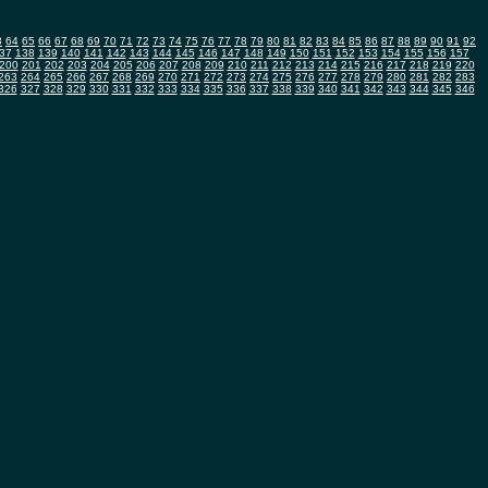
3
64
65
66
67
68
69
70
71
72
73
74
75
76
77
78
79
80
81
82
83
84
85
86
87
88
89
90
91
92
37
138
139
140
141
142
143
144
145
146
147
148
149
150
151
152
153
154
155
156
157
200
201
202
203
204
205
206
207
208
209
210
211
212
213
214
215
216
217
218
219
220
263
264
265
266
267
268
269
270
271
272
273
274
275
276
277
278
279
280
281
282
283
326
327
328
329
330
331
332
333
334
335
336
337
338
339
340
341
342
343
344
345
346