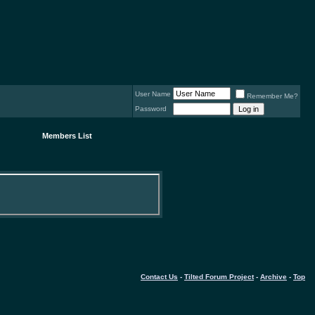
User Name
Remember Me?
Password
Members List
Contact Us
-
Tilted Forum Project
-
Archive
-
Top