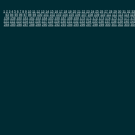
1
2
3
4
5
6
7
8
9
10
11
12
13
14
15
16
17
18
19
20
21
22
23
24
25
26
27
28
29
30
31
32
33
93
94
95
96
97
98
99
100
101
102
103
104
105
106
107
108
109
110
111
112
113
114
11
158
159
160
161
162
163
164
165
166
167
168
169
170
171
172
173
174
175
176
177
17
221
222
223
224
225
226
227
228
229
230
231
232
233
234
235
236
237
238
239
240
24
284
285
286
287
288
289
290
291
292
293
294
295
296
297
298
299
300
301
302
303
30