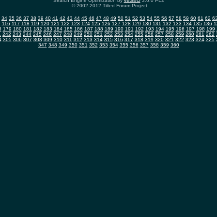
Search Engine Optimization by
vBSEO
3.6.0 PL2
© 2002-2012 Tilted Forum Project
34
35
36
37
38
39
40
41
42
43
44
45
46
47
48
49
50
51
52
53
54
55
56
57
58
59
60
61
62
6
5
116
117
118
119
120
121
122
123
124
125
126
127
128
129
130
131
132
133
134
135
136
1
8
179
180
181
182
183
184
185
186
187
188
189
190
191
192
193
194
195
196
197
198
199
1
242
243
244
245
246
247
248
249
250
251
252
253
254
255
256
257
258
259
260
261
262
4
305
306
307
308
309
310
311
312
313
314
315
316
317
318
319
320
321
322
323
324
325
347
348
349
350
351
352
353
354
355
356
357
358
359
360