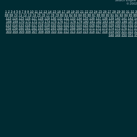
Search Engine 
© 2002-
1
2
3
4
5
6
7
8
9
10
11
12
13
14
15
16
17
18
19
20
21
22
23
24
25
26
27
28
29
30
31
32
3
68
69
70
71
72
73
74
75
76
77
78
79
80
81
82
83
84
85
86
87
88
89
90
91
92
93
94
95
96
123
124
125
126
127
128
129
130
131
132
133
134
135
136
137
138
139
140
141
142
1
168
169
170
171
172
173
174
175
176
177
178
179
180
181
182
183
184
185
186
187
1
213
214
215
216
217
218
219
220
221
222
223
224
225
226
227
228
229
230
231
232
2
258
259
260
261
262
263
264
265
266
267
268
269
270
271
272
273
274
275
276
277
2
303
304
305
306
307
308
309
310
311
312
313
314
315
316
317
318
319
320
321
322
3
348
349
350
351
3