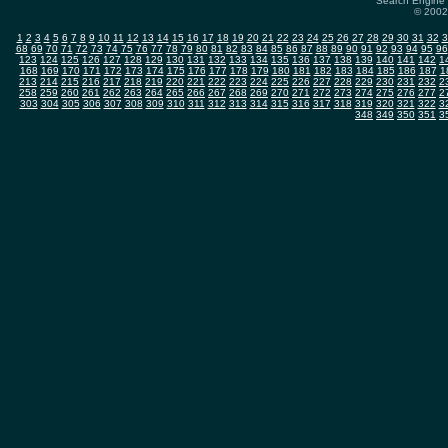
Search Engine 
© 2002-
1
2
3
4
5
6
7
8
9
10
11
12
13
14
15
16
17
18
19
20
21
22
23
24
25
26
27
28
29
30
31
32
3
68
69
70
71
72
73
74
75
76
77
78
79
80
81
82
83
84
85
86
87
88
89
90
91
92
93
94
95
96
123
124
125
126
127
128
129
130
131
132
133
134
135
136
137
138
139
140
141
142
1
168
169
170
171
172
173
174
175
176
177
178
179
180
181
182
183
184
185
186
187
1
213
214
215
216
217
218
219
220
221
222
223
224
225
226
227
228
229
230
231
232
2
258
259
260
261
262
263
264
265
266
267
268
269
270
271
272
273
274
275
276
277
2
303
304
305
306
307
308
309
310
311
312
313
314
315
316
317
318
319
320
321
322
3
348
349
350
351
3