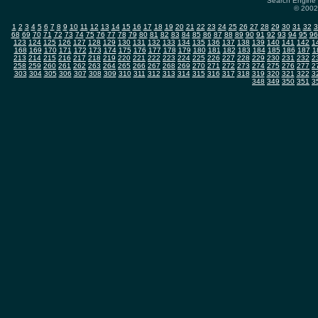
Search Engine 
© 2002-
1
2
3
4
5
6
7
8
9
10
11
12
13
14
15
16
17
18
19
20
21
22
23
24
25
26
27
28
29
30
31
32
3
68
69
70
71
72
73
74
75
76
77
78
79
80
81
82
83
84
85
86
87
88
89
90
91
92
93
94
95
96
123
124
125
126
127
128
129
130
131
132
133
134
135
136
137
138
139
140
141
142
1
168
169
170
171
172
173
174
175
176
177
178
179
180
181
182
183
184
185
186
187
1
213
214
215
216
217
218
219
220
221
222
223
224
225
226
227
228
229
230
231
232
2
258
259
260
261
262
263
264
265
266
267
268
269
270
271
272
273
274
275
276
277
2
303
304
305
306
307
308
309
310
311
312
313
314
315
316
317
318
319
320
321
322
3
348
349
350
351
3