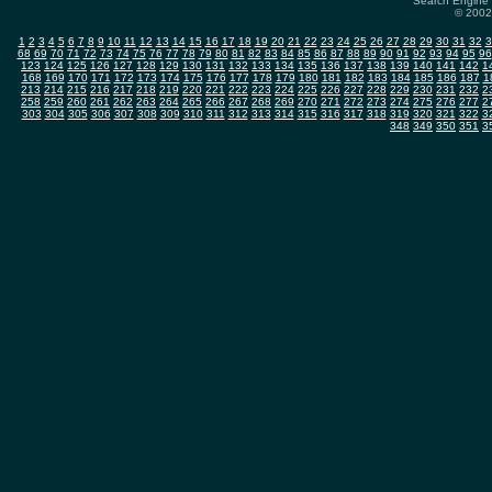
Search Engine 
© 2002-
1
2
3
4
5
6
7
8
9
10
11
12
13
14
15
16
17
18
19
20
21
22
23
24
25
26
27
28
29
30
31
32
3
68
69
70
71
72
73
74
75
76
77
78
79
80
81
82
83
84
85
86
87
88
89
90
91
92
93
94
95
96
123
124
125
126
127
128
129
130
131
132
133
134
135
136
137
138
139
140
141
142
1
168
169
170
171
172
173
174
175
176
177
178
179
180
181
182
183
184
185
186
187
1
213
214
215
216
217
218
219
220
221
222
223
224
225
226
227
228
229
230
231
232
2
258
259
260
261
262
263
264
265
266
267
268
269
270
271
272
273
274
275
276
277
2
303
304
305
306
307
308
309
310
311
312
313
314
315
316
317
318
319
320
321
322
3
348
349
350
351
3