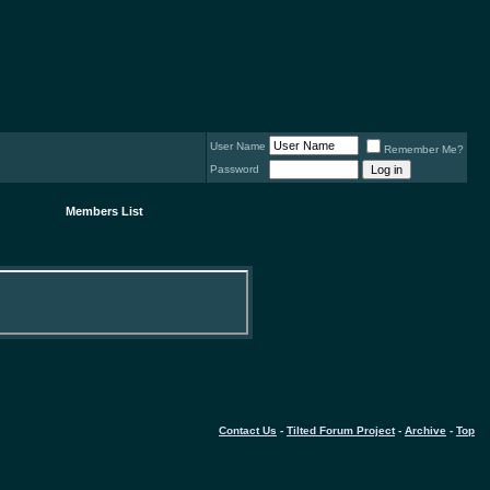
User Name
Remember Me?
Password
Members List
Contact Us
-
Tilted Forum Project
-
Archive
-
Top