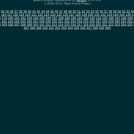
Search Engine Optimization by
vBSEO
3.6.0 PL2
© 2002-2012 Tilted Forum Project
34
35
36
37
38
39
40
41
42
43
44
45
46
47
48
49
50
51
52
53
54
55
56
57
58
59
60
61
62
6
5
116
117
118
119
120
121
122
123
124
125
126
127
128
129
130
131
132
133
134
135
136
1
8
179
180
181
182
183
184
185
186
187
188
189
190
191
192
193
194
195
196
197
198
199
1
242
243
244
245
246
247
248
249
250
251
252
253
254
255
256
257
258
259
260
261
262
4
305
306
307
308
309
310
311
312
313
314
315
316
317
318
319
320
321
322
323
324
325
347
348
349
350
351
352
353
354
355
356
357
358
359
360