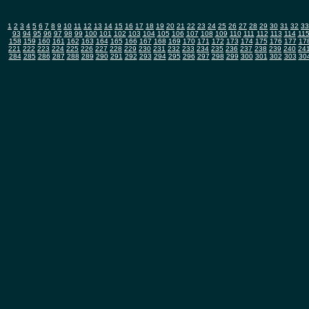
1
2
3
4
5
6
7
8
9
10
11
12
13
14
15
16
17
18
19
20
21
22
23
24
25
26
27
28
29
30
31
32
33
93
94
95
96
97
98
99
100
101
102
103
104
105
106
107
108
109
110
111
112
113
114
11
158
159
160
161
162
163
164
165
166
167
168
169
170
171
172
173
174
175
176
177
17
221
222
223
224
225
226
227
228
229
230
231
232
233
234
235
236
237
238
239
240
24
284
285
286
287
288
289
290
291
292
293
294
295
296
297
298
299
300
301
302
303
30