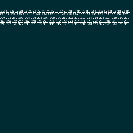
3
64
65
66
67
68
69
70
71
72
73
74
75
76
77
78
79
80
81
82
83
84
85
86
87
88
89
90
91
92
37
138
139
140
141
142
143
144
145
146
147
148
149
150
151
152
153
154
155
156
157
200
201
202
203
204
205
206
207
208
209
210
211
212
213
214
215
216
217
218
219
220
263
264
265
266
267
268
269
270
271
272
273
274
275
276
277
278
279
280
281
282
283
326
327
328
329
330
331
332
333
334
335
336
337
338
339
340
341
342
343
344
345
346