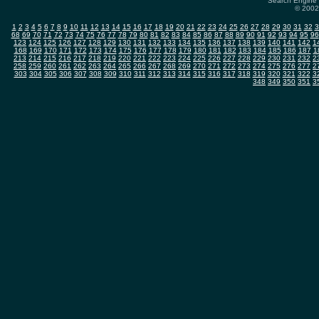
Search Engine 
© 2002-
1
2
3
4
5
6
7
8
9
10
11
12
13
14
15
16
17
18
19
20
21
22
23
24
25
26
27
28
29
30
31
32
3
68
69
70
71
72
73
74
75
76
77
78
79
80
81
82
83
84
85
86
87
88
89
90
91
92
93
94
95
96
123
124
125
126
127
128
129
130
131
132
133
134
135
136
137
138
139
140
141
142
1
168
169
170
171
172
173
174
175
176
177
178
179
180
181
182
183
184
185
186
187
1
213
214
215
216
217
218
219
220
221
222
223
224
225
226
227
228
229
230
231
232
2
258
259
260
261
262
263
264
265
266
267
268
269
270
271
272
273
274
275
276
277
2
303
304
305
306
307
308
309
310
311
312
313
314
315
316
317
318
319
320
321
322
3
348
349
350
351
3