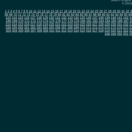
Search Engine 
© 2002-
1
2
3
4
5
6
7
8
9
10
11
12
13
14
15
16
17
18
19
20
21
22
23
24
25
26
27
28
29
30
31
32
3
68
69
70
71
72
73
74
75
76
77
78
79
80
81
82
83
84
85
86
87
88
89
90
91
92
93
94
95
96
123
124
125
126
127
128
129
130
131
132
133
134
135
136
137
138
139
140
141
142
1
168
169
170
171
172
173
174
175
176
177
178
179
180
181
182
183
184
185
186
187
1
213
214
215
216
217
218
219
220
221
222
223
224
225
226
227
228
229
230
231
232
2
258
259
260
261
262
263
264
265
266
267
268
269
270
271
272
273
274
275
276
277
2
303
304
305
306
307
308
309
310
311
312
313
314
315
316
317
318
319
320
321
322
3
348
349
350
351
3