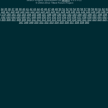
Search Engine Optimization by
vBSEO
3.6.0 PL2
© 2002-2012 Tilted Forum Project
34
35
36
37
38
39
40
41
42
43
44
45
46
47
48
49
50
51
52
53
54
55
56
57
58
59
60
61
62
6
5
116
117
118
119
120
121
122
123
124
125
126
127
128
129
130
131
132
133
134
135
136
1
8
179
180
181
182
183
184
185
186
187
188
189
190
191
192
193
194
195
196
197
198
199
1
242
243
244
245
246
247
248
249
250
251
252
253
254
255
256
257
258
259
260
261
262
4
305
306
307
308
309
310
311
312
313
314
315
316
317
318
319
320
321
322
323
324
325
347
348
349
350
351
352
353
354
355
356
357
358
359
360