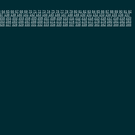
3
64
65
66
67
68
69
70
71
72
73
74
75
76
77
78
79
80
81
82
83
84
85
86
87
88
89
90
91
92
37
138
139
140
141
142
143
144
145
146
147
148
149
150
151
152
153
154
155
156
157
200
201
202
203
204
205
206
207
208
209
210
211
212
213
214
215
216
217
218
219
220
263
264
265
266
267
268
269
270
271
272
273
274
275
276
277
278
279
280
281
282
283
326
327
328
329
330
331
332
333
334
335
336
337
338
339
340
341
342
343
344
345
346