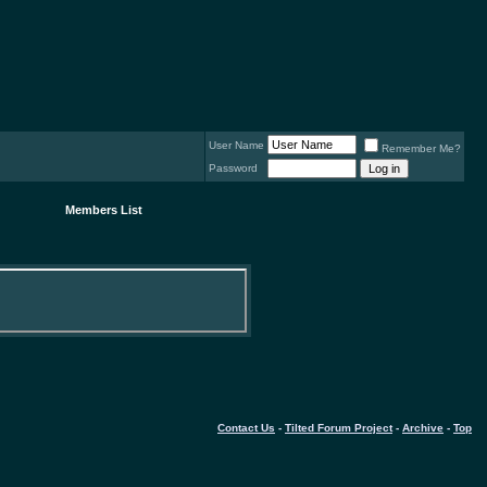
User Name
Remember Me?
Password
Members List
Contact Us
-
Tilted Forum Project
-
Archive
-
Top