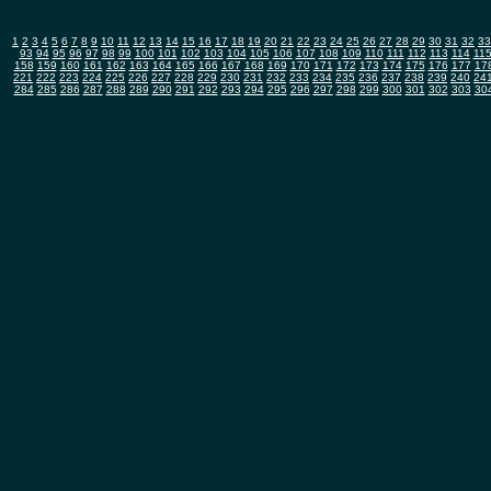
1
2
3
4
5
6
7
8
9
10
11
12
13
14
15
16
17
18
19
20
21
22
23
24
25
26
27
28
29
30
31
32
33
93
94
95
96
97
98
99
100
101
102
103
104
105
106
107
108
109
110
111
112
113
114
11
158
159
160
161
162
163
164
165
166
167
168
169
170
171
172
173
174
175
176
177
17
221
222
223
224
225
226
227
228
229
230
231
232
233
234
235
236
237
238
239
240
24
284
285
286
287
288
289
290
291
292
293
294
295
296
297
298
299
300
301
302
303
30