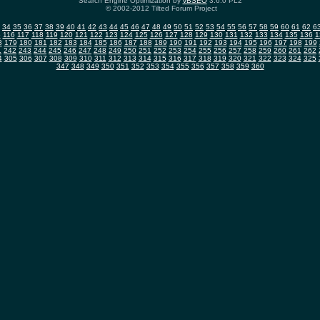
Search Engine Optimization by
vBSEO
3.6.0 PL2
© 2002-2012 Tilted Forum Project
34
35
36
37
38
39
40
41
42
43
44
45
46
47
48
49
50
51
52
53
54
55
56
57
58
59
60
61
62
6
5
116
117
118
119
120
121
122
123
124
125
126
127
128
129
130
131
132
133
134
135
136
1
8
179
180
181
182
183
184
185
186
187
188
189
190
191
192
193
194
195
196
197
198
199
1
242
243
244
245
246
247
248
249
250
251
252
253
254
255
256
257
258
259
260
261
262
4
305
306
307
308
309
310
311
312
313
314
315
316
317
318
319
320
321
322
323
324
325
347
348
349
350
351
352
353
354
355
356
357
358
359
360