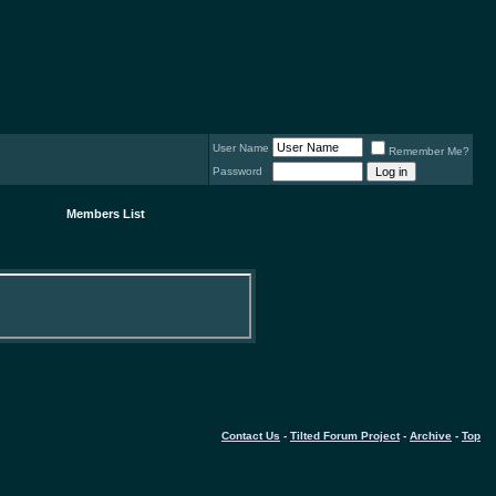
User Name
Remember Me?
Password
Members List
Contact Us
-
Tilted Forum Project
-
Archive
-
Top