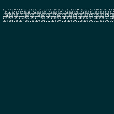
1
2
3
4
5
6
7
8
9
10
11
12
13
14
15
16
17
18
19
20
21
22
23
24
25
26
27
28
29
30
31
32
33
93
94
95
96
97
98
99
100
101
102
103
104
105
106
107
108
109
110
111
112
113
114
11
158
159
160
161
162
163
164
165
166
167
168
169
170
171
172
173
174
175
176
177
17
221
222
223
224
225
226
227
228
229
230
231
232
233
234
235
236
237
238
239
240
24
284
285
286
287
288
289
290
291
292
293
294
295
296
297
298
299
300
301
302
303
30