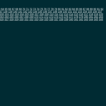
3
64
65
66
67
68
69
70
71
72
73
74
75
76
77
78
79
80
81
82
83
84
85
86
87
88
89
90
91
92
37
138
139
140
141
142
143
144
145
146
147
148
149
150
151
152
153
154
155
156
157
200
201
202
203
204
205
206
207
208
209
210
211
212
213
214
215
216
217
218
219
220
263
264
265
266
267
268
269
270
271
272
273
274
275
276
277
278
279
280
281
282
283
326
327
328
329
330
331
332
333
334
335
336
337
338
339
340
341
342
343
344
345
346