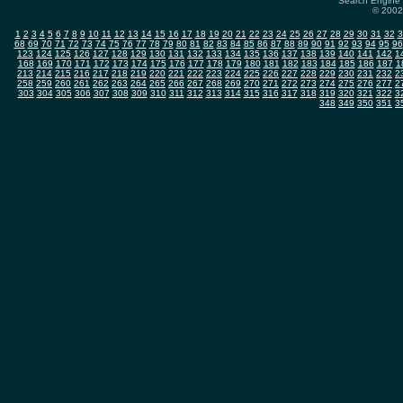
Search Engine 
© 2002-
1
2
3
4
5
6
7
8
9
10
11
12
13
14
15
16
17
18
19
20
21
22
23
24
25
26
27
28
29
30
31
32
3
68
69
70
71
72
73
74
75
76
77
78
79
80
81
82
83
84
85
86
87
88
89
90
91
92
93
94
95
96
123
124
125
126
127
128
129
130
131
132
133
134
135
136
137
138
139
140
141
142
1
168
169
170
171
172
173
174
175
176
177
178
179
180
181
182
183
184
185
186
187
1
213
214
215
216
217
218
219
220
221
222
223
224
225
226
227
228
229
230
231
232
2
258
259
260
261
262
263
264
265
266
267
268
269
270
271
272
273
274
275
276
277
2
303
304
305
306
307
308
309
310
311
312
313
314
315
316
317
318
319
320
321
322
3
348
349
350
351
3